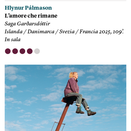
Hlynur Pálmason
L’amore che rimane
Saga Garðarsdóttir
Islanda / Danimarca / Svezia / Francia 2025, 109’.
In sala
⬤
⬤
⬤
⬤
⬤