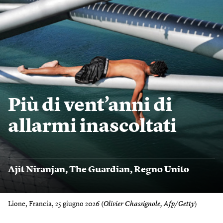
Più di vent’anni di
allarmi inascoltati
Ajit Niranjan
,
The Guardian
,
Regno Unito
Lione, Francia, 25 giugno 2026 (
Olivier Chassignole, Afp/Getty
)