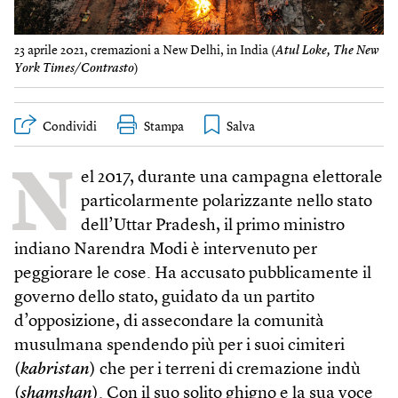
23 aprile 2021, cremazioni a New Delhi, in India (
Atul Loke, The New
York ​Times/Contrasto
)
Condividi
Stampa
N
el 2017, durante una campagna elettorale
particolarmente polarizzante nello stato
dell’Uttar Pradesh, il primo ministro
indiano Narendra Modi è intervenuto per
peggiorare le cose. Ha accusato pubblicamente il
governo dello stato, guidato da un partito
d’opposizione, di assecondare la comunità
musulmana spendendo più per i suoi cimiteri
(
kabristan
) che per i terreni di cremazione indù
(
shamshan
). Con il suo solito ghigno e la sua voce