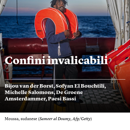
Confini invalicabili
Bijou van der Borst
,
Sofyan El Bouchtili
,
Michelle Salomons
,
De Groene
Amsterdammer
,
Paesi Bassi
Moussa, sudanese (
Sameer al Doumy, Afp/Getty
)