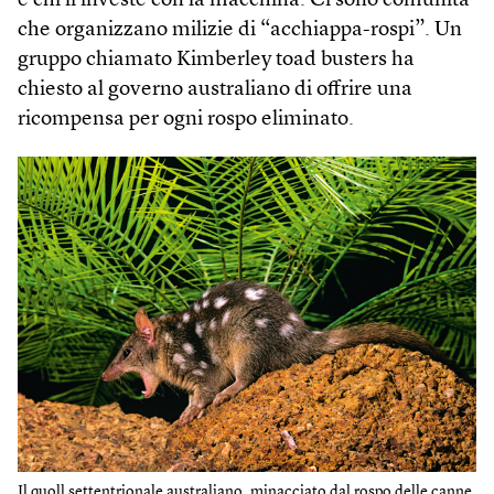
e chi li investe con la macchina. Ci sono comunità
che organizzano milizie di “acchiappa-rospi”. Un
gruppo chiamato Kimberley toad busters ha
chiesto al governo australiano di offrire una
ricompensa per ogni rospo eliminato.
Il quoll settentrionale australiano, minacciato dal rospo delle canne