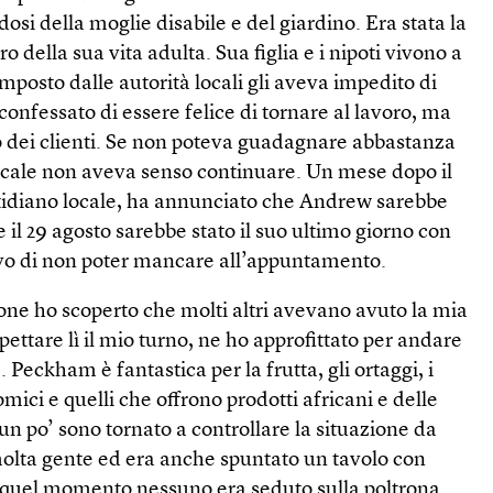
osi della moglie disabile e del giardino. Era stata la
o della sua vita adulta. Sua figlia e i nipoti vivono a
mposto dalle autorità locali gli aveva impedito di
confessato di essere felice di tornare al lavoro, ma
o dei clienti. Se non poteva guadagnare abbastanza
 locale non aveva senso continuare. Un mese dopo il
tidiano locale, ha annunciato che Andrew sarebbe
 il 29 agosto sarebbe stato il suo ultimo giorno con
evo di non poter mancare all’appuntamento.
lone ho scoperto che molti altri avevano avuto la mia
pettare lì il mio turno, ne ho approfittato per andare
 Peckham è fantastica per la frutta, gli ortaggi, i
nomici e quelli che offrono prodotti africani e delle
un po’ sono tornato a controllare la situazione da
lta gente ed era anche spuntato un tavolo con
quel momento nessuno era seduto sulla poltrona.