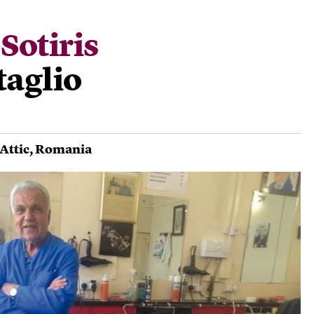
Sotiris
taglio
Attic
,
Romania