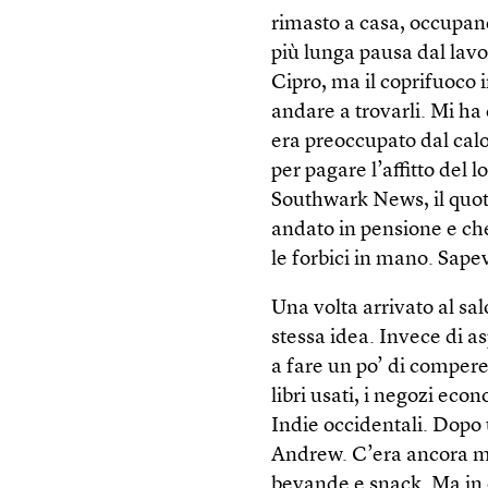
rimasto a casa, occupand
più lunga pausa dal lavor
Cipro, ma il coprifuoco i
andare a trovarli. Mi ha 
era preoccupato dal cal
per pagare l’affitto del
Southwark News, il quo
andato in pensione e che
le forbici in mano. Sap
Una volta arrivato al sa
stessa idea. Invece di as
a fare un po’ di compere.
libri usati, i negozi eco
Indie occidentali. Dopo 
Andrew. C’era ancora mo
bevande e snack. Ma in 