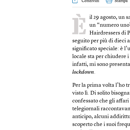
Condividi
Stampa
È
il 29 agosto, un 
un “numero uno” a
Hairdressers di 
seguito per più di dieci
significato speciale: è l
locale sta per chiudere 
infatti, mi sono presenta
lockdown
.
Per la prima volta l’ho 
visto lì. Di solito bisog
confessato che gli affar
telegiornali raccontavan
anticipo, alcuni addiritt
scoperto che i suoi freq