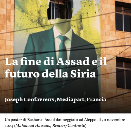
La fine di Assad e il
futuro della Siria
Joseph Confavreux
,
Mediapart
,
Francia
Un poster di Bashar al Assad danneggiato ad Aleppo, il 30 novembre
2024 (
Mahmoud Hassano, Reuters/Contrasto
)