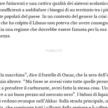
ure fatiscenti e una cattiva qualità dei sistemi scolastic
nsufficienti a soddisfare i bisogni di un territorio tra i pi
 popolati del paese. In un contesto del genere la crisi
 che ha colpito il Libano non poteva che avere conseg
, in una regione che dovrebbe essere famosa per la sua 
hezza.
PUBBLICITÀ
la macchina”, dice il fratello di Omar, che la sera dell
izio altrove. “Ma forse se avessi visto tutte quelle pers
i a prendere il carburante, avrei fatto la stessa cosa. Un
e a un buon prezzo sul mercato nero”. I bidoni di liqui
si vedono ovunque nell’Akkar. Sulla strada principale, 
, che raggiunge tutti i villaggi della regione e li collega