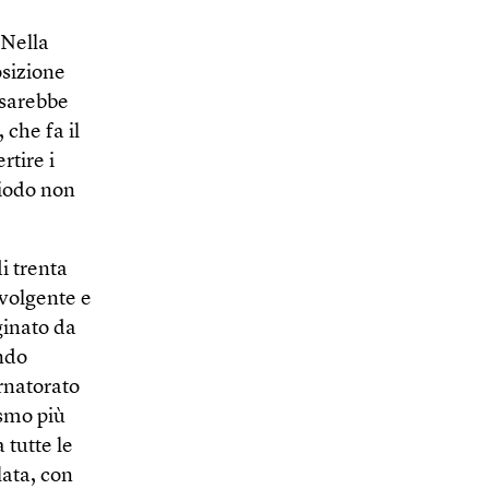
 Nella
osizione
 sarebbe
 che fa il
tire i
riodo non
i trenta
nvolgente e
ginato da
ndo
ernatorato
ismo più
 tutte le
lata, con