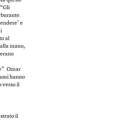
 Ma quello
 “Gli
rburante.
cendere’ e
i
to al
 alla mano,
 erano
ne”. Omar
imoni hanno
 verso il
trato il