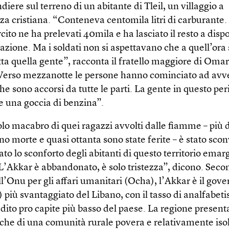
iere sul terreno di un abitante di Tleil, un villaggio a
a cristiana. “Conteneva centomila litri di carburante.
rcito ne ha prelevati 40mila e ha lasciato il resto a disp
azione. Ma i soldati non si aspettavano che a quell’ora
tta quella gente”, racconta il fratello maggiore di Omar,
“Verso mezzanotte le persone hanno cominciato ad avver
che sono accorsi da tutte le parti. La gente in questo pe
 una goccia di benzina”.
lo macabro di quei ragazzi avvolti dalle fiamme – più d
o morte e quasi ottanta sono state ferite – è stato sco
to lo sconforto degli abitanti di questo territorio emar
L’Akkar è abbandonato, è solo tristezza”, dicono. Seco
ell’Onu per gli affari umanitari (Ocha), l’Akkar è il gov
) più svantaggiato del Libano, con il tasso di analfabet
eddito pro capite più basso del paese. La regione presenta
iche di una comunità rurale povera e relativamente iso