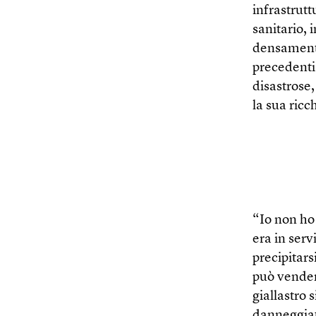
infrastrutt
sanitario, i
densamente
precedenti
disastrose
la sua ricc
“Io non ho 
era in serv
precipitars
può vender
giallastro 
danneggiata