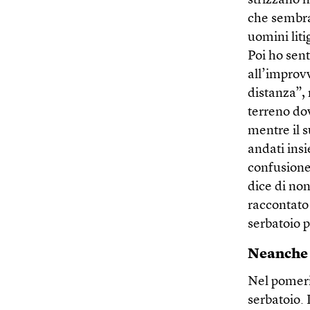
strizzano n
che sembrav
uomini liti
Poi ho sen
all’improvv
distanza”, 
terreno dov
mentre il 
andati ins
confusione
dice di non
raccontato 
serbatoio 
Neanche 
Nel pomerig
serbatoio. 