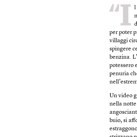
“I
l
m
d
per poter p
villaggi ci
spingere ce
benzina. L’
potessero e
penuria che
nell’estre
Un video gi
nella nott
angosciant
buio, si af
estraggono