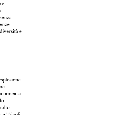
o e
ù
 senza
uenze
diversità e
’esplosione
one
a tanica si
do
molto
 a Tripoli,