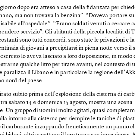
 giorno dopo era atteso a casa della fidanzata per chied
ano, ma non trovava la benzina”. “Doveva portare sua
isabile all’ospedale”. “Erano soldati venuti a cercare 
rendere servizio”. Gli abitanti della piccola località di Tl
rcostanti sono tutti concordi: sono state le privazioni e l
ntinaia di giovani a precipitarsi in piena notte verso il 
esercito lo aveva lasciato a loro disposizione, in modo
strarne qualche litro per tirare avanti, nel contesto di 
 paralizza il Libano e in particolare la regione dell’Ak
mo nord del paese.
rato subito prima dell’esplosione della cisterna di car
e tra sabato 14 e domenica 15 agosto, mostra una scena
e. Un gruppo di uomini molto agitati, quasi completam
folla intorno alla cisterna per riempire le taniche di plas
 il carburante inzuppando freneticamente un panno ch