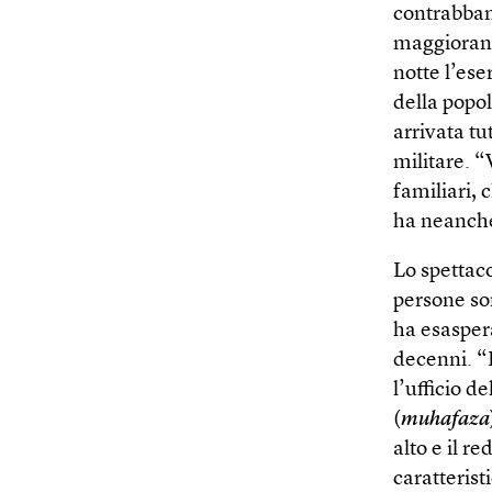
contrabband
maggioranz
notte l’ese
della popol
arrivata tu
militare. 
familiari, 
ha neanche
Lo spettaco
persone son
ha esaspera
decenni. “
l’ufficio d
(
muhafaza
alto e il r
caratterist