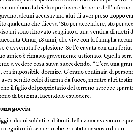
ei bidoni, altri aspettano il loro turno con impazienza.
a un dono dal cielo apre invece le porte dell’inferno.
gavano, alcuni accusavano altri di aver preso troppo ca
tito qualcuno che diceva ‘Sto per accendere, sto per ac
iso mi sono ritrovato scagliato a una ventina di metri d
racconta Omar, 18 anni, che vive con la famiglia accan
e è avvenuta l’esplosione. Se l’è cavata con una ferita
suo amico è rimasto gravemente ustionato. Quella sera
ieme a vedere cosa stava succedendo: “C’era una gran
, era impossibile dormire. C’erano centinaia di perso
 aver sentito colpi di arma da fuoco, mentre altri test
che il figlio del proprietario del terreno avrebbe sparato
pieno di benzina, facendolo esplodere.
una goccia
gio alcuni soldati e abitanti della zona avevano seques
In seguito si è scoperto che era stato nascosto da un