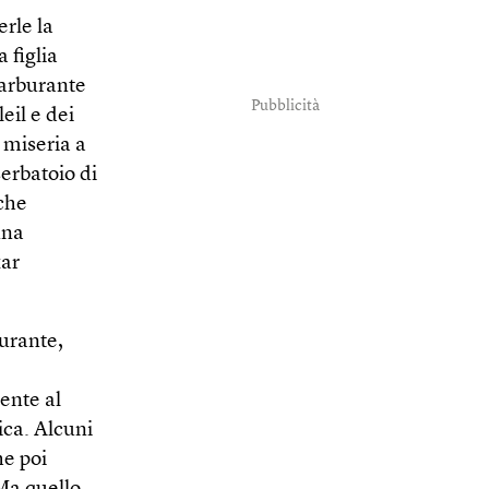
erle la
 figlia
carburante
Pubblicità
eil e dei
a miseria a
serbatoio di
 che
una
kar
burante,
ente al
tica. Alcuni
e poi