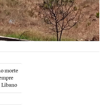
ono morte
 sempre
l Libano