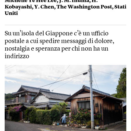
Michelle Ye Hee Lee
,
J. M. Inuma
,
H.
Kobayashi
,
Y. Chen
,
The Washington Post
,
Stati
Uniti
Su un’isola del Giappone c’è un ufficio
postale a cui spedire messaggi di dolore,
nostalgia e speranza per chi non ha un
indirizzo