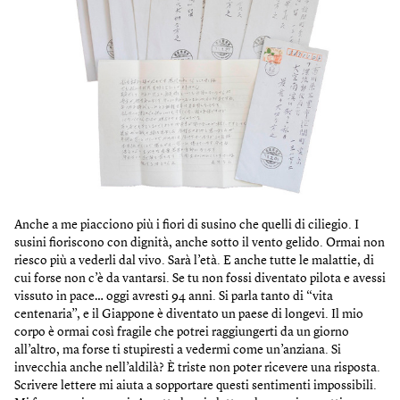
Anche a me piacciono più i fiori di susino che quelli di ciliegio. I
susini fioriscono con dignità, anche sotto il vento gelido. Ormai non
riesco più a vederli dal vivo. Sarà l’età. E anche tutte le malattie, di
cui forse non c’è da vantarsi. Se tu non fossi diventato pilota e avessi
vissuto in pace… oggi avresti 94 anni. Si parla tanto di “vita
centenaria”, e il Giappone è diventato un paese di longevi. Il mio
corpo è ormai così fragile che potrei raggiungerti da un giorno
all’altro, ma forse ti stupiresti a vedermi come un’anziana. Si
invecchia anche nell’aldilà? È triste non poter ricevere una risposta.
Scrivere lettere mi aiuta a sopportare questi sentimenti impossibili.