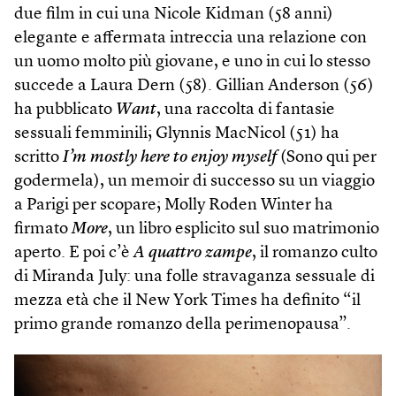
due film in cui una Nicole Kidman (58 anni)
elegante e affermata intreccia una relazione con
un uomo molto più giovane, e uno in cui lo stesso
succede a Laura Dern (58). Gillian Anderson (56)
ha pubblicato
Want
, una raccolta di fantasie
sessuali femminili; Glynnis MacNicol (51) ha
scritto
I’m mostly here to enjoy myself
(Sono qui per
godermela), un memoir di successo su un viaggio
a Parigi per scopare; Molly Roden Winter ha
firmato
More
, un libro esplicito sul suo matrimonio
aperto. E poi c’è
A quattro zampe
, il romanzo culto
di Miranda July: una folle stravaganza sessuale di
mezza età che il New York Times ha definito “il
primo grande romanzo della perimenopausa”.