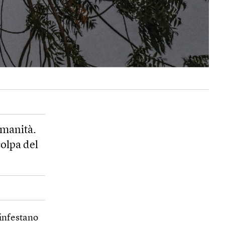
’umanità.
colpa del
 infestano