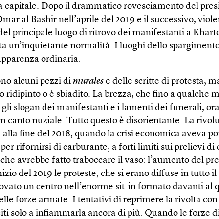
a capitale. Dopo il drammatico rovesciamento del pres
mar al Bashir nell’aprile del 2019 e il successivo, viol
el principale luogo di ritrovo dei manifestanti a Khart
ata un’inquietante normalità. I luoghi dello spargiment
pparenza ordinaria.
no alcuni pezzi di
murales
e delle scritte di protesta, ma
to ridipinto o è sbiadito. La brezza, che fino a qualche 
gli slogan dei manifestanti e i lamenti dei funerali, ora
un canto nuziale. Tutto questo è disorientante. La rivol
alla fine del 2018, quando la crisi economica aveva po
per rifornirsi di carburante, a forti limiti sui prelievi di
 che avrebbe fatto traboccare il vaso: l’aumento del pr
nizio del 2019 le proteste, che si erano diffuse in tutto il
ovato un centro nell’enorme sit-in formato davanti al q
lle forze armate. I tentativi di reprimere la rivolta con
iti solo a infiammarla ancora di più. Quando le forze d