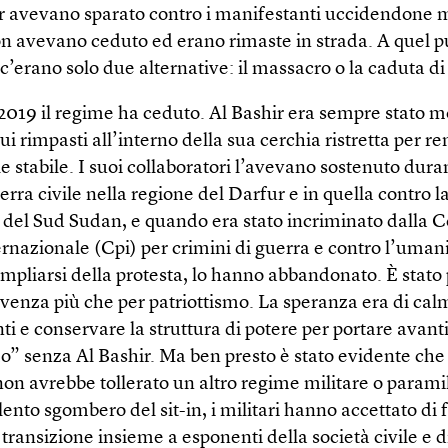
ir avevano sparato contro i manifestanti uccidendone mo
n avevano ceduto ed erano rimaste in strada. A quel p
c’erano solo due alternative: il massacro o la caduta di
 2019 il regime ha ceduto. Al Bashir era sempre stato mo
ui rimpasti all’interno della sua cerchia ristretta per re
le stabile. I suoi collaboratori l’avevano sostenuto dura
erra civile nella regione del Darfur e in quella contro l
 del Sud Sudan, e quando era stato incriminato dalla C
rnazionale (Cpi) per crimini di guerra e contro l’uman
ampliarsi della protesta, lo hanno abbandonato. È stato 
venza più che per patriottismo. La speranza era di cal
i e conservare la struttura di potere per portare avanti 
o” senza Al Bashir. Ma ben presto è stato evidente che 
on avrebbe tollerato un altro regime militare o paramil
lento sgombero del sit-in, i militari hanno accettato di
transizione insieme a esponenti della società civile e d