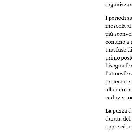
organizzare
I periodi s
mescola al 
più sconvol
contano a 
una fase di
primo posto
bisogna fer
l’atmosfera
protestare 
alla normal
cadaveri ne
La puzza d
durata del 
oppressione