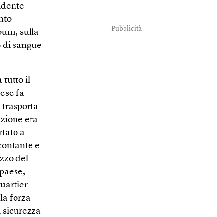
idente
ento
Pubblicità
oum, sulla
o di sangue
 tutto il
mese fa
 trasporta
uzione era
rtato a
 contante e
ezzo del
 paese,
uartier
 la forza
i sicurezza