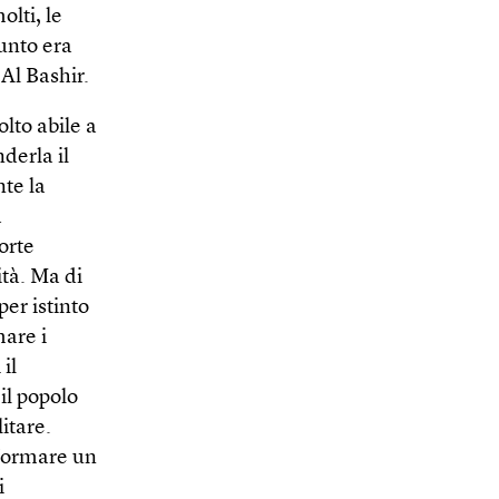
lti, le
unto era
 Al Bashir.
lto abile a
nderla il
nte la
a
orte
ità. Ma di
per istinto
mare i
il
il popolo
itare.
 formare un
i