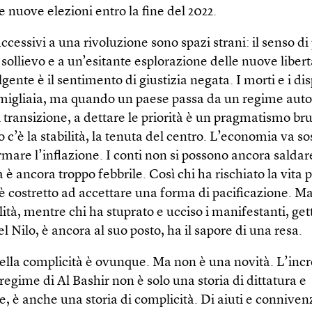
 nuove elezioni entro la fine del 2022.
uccessivi a una rivoluzione sono spazi strani: il senso di 
sollievo e a un’esitante esplorazione delle nuove libert
gente è il sentimento di giustizia negata. I morti e i dis
migliaia, ma quando un paese passa da un regime autor
 transizione, a dettare le priorità è un pragmatismo bru
 c’è la stabilità, la tenuta del centro. L’economia va s
mare l’inflazione. I conti non si possono ancora saldar
 è ancora troppo febbrile. Così chi ha rischiato la vita 
è costretto ad accettare una forma di pacificazione. M
ità, mentre chi ha stuprato e ucciso i manifestanti, ge
l Nilo, è ancora al suo posto, ha il sapore di una resa.
ella complicità è ovunque. Ma non è una novità. L’incr
regime di Al Bashir non è solo una storia di dittatura e
, è anche una storia di complicità. Di aiuti e conniven