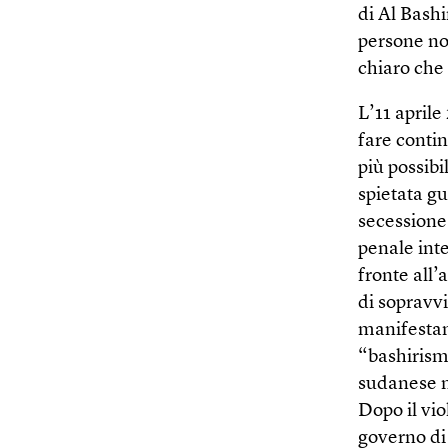
di Al Bash
persone no
chiaro che 
L’11 aprile
fare contin
più possibi
spietata gu
secessione
penale inte
fronte all’
di sopravvi
manifestant
“bashirism
sudanese n
Dopo il vio
governo di 