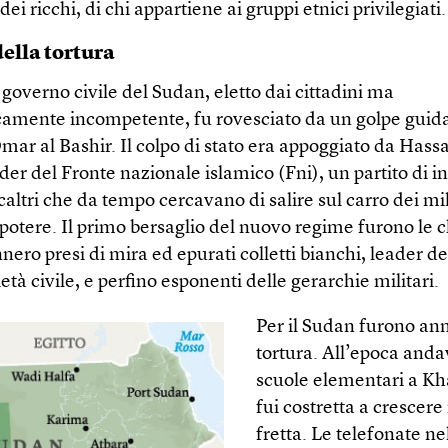
dei ricchi, di chi appartiene ai gruppi etnici privilegiati.
della tortura
 governo civile del Sudan, eletto dai cittadini ma
mente incompetente, fu rovesciato da un golpe guida
ar al Bashir. Il colpo di stato era appoggiato da Hassa
der del Fronte nazionale islamico (Fni), un partito di in
 scaltri che da tempo cercavano di salire sul carro dei mil
 potere. Il primo bersaglio del nuovo regime furono le c
ero presi di mira ed epurati colletti bianchi, leader de
ietà civile, e perfino esponenti delle gerarchie militari.
Per il Sudan furono ann
tortura. All’epoca anda
scuole elementari a K
fui costretta a crescere
fretta. Le telefonate ne