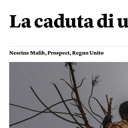
La caduta di u
Nesrine Malik
,
Prospect
,
Regno Unito