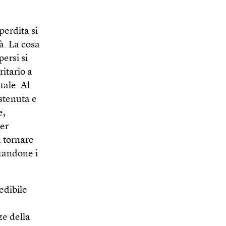
perdita si
à. La cosa
persi si
itario a
tale. Al
ostenuta e
e,
per
a tornare
ttandone i
edibile
ze della