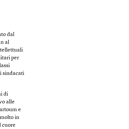
to dal
n al
tellettuali
itari per
lassi
i sindacati
i di
vo alle
hartoum e
 molto in
l cuore