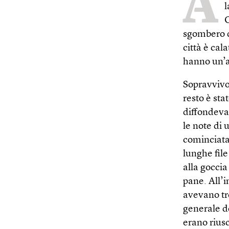
A
l
O
sgombero d
città è cal
hanno un’a
Sopravvivo
resto è sta
diffondeva 
le note di 
cominciata 
lunghe file 
alla goccia
pane. All’i
avevano tr
generale de
erano riusc