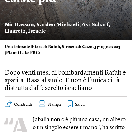
Nir Hasson
,
Yarden Michaeli
,
Avi Scharf
,
Haaretz
,
Israele
Una foto satellitare di Rafah, Striscia di Gaza, 5 giugno 2025
(
Planet Labs PBC
)
Dopo venti mesi di bombardamenti Rafah è
sparita. Rasa al suolo. E non è l’unica città
distrutta dall’esercito israeliano
Condividi
Stampa
“A
Jabalia non c’è più una casa, un albero
o un singolo essere umano”, ha scritto