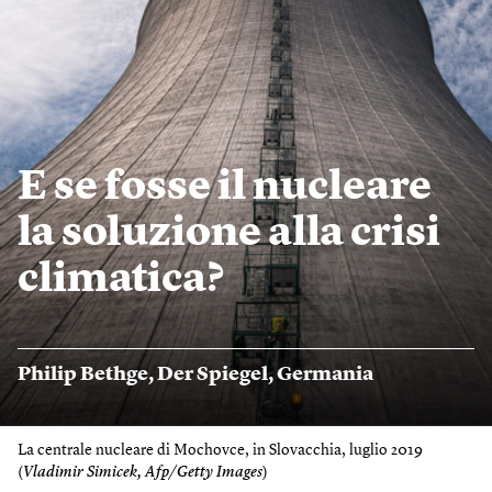
E se fosse il nucleare
la soluzione alla crisi
climatica?
Philip Bethge
,
Der Spiegel
,
Germania
La centrale nucleare di Mochovce, in Slovacchia, luglio 2019
(
Vladimir Simicek, Afp/Getty Images
)