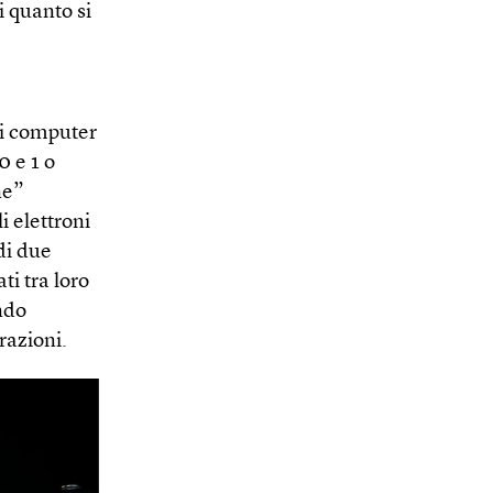
i quanto si
 i computer
0 e 1 o
ne”
 elettroni
di due
ti tra loro
ndo
razioni.