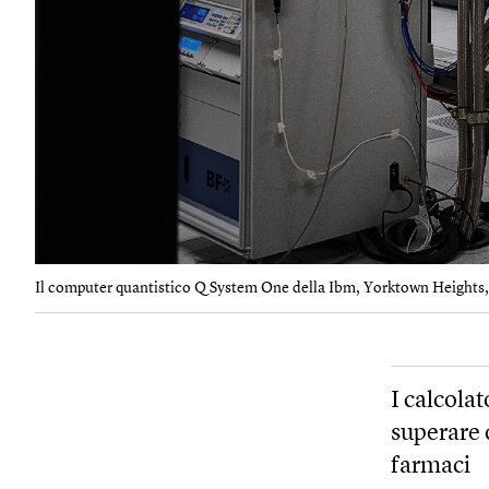
Il computer quantistico Q System One della Ibm, Yorktown Heights, S
I calcolat
superare 
farmaci