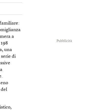
familiare:
somiglianza
camera a
Pubblicità
a 198
ta, una
 serie di
essive
 a
e.
 meno
 del
stico,