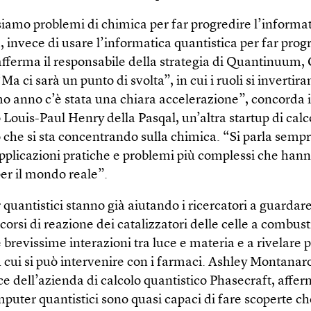
siamo problemi di chimica per far progredire l’informa
, invece di usare l’informatica quantistica per far progr
afferma il responsabile della strategia di Quantinuum,
a ci sarà un punto di svolta”, in cui i ruoli si invertira
o anno c’è stata una chiara accelerazione”, concorda il
 Louis-Paul Henry della Pasqal, un’altra startup di calc
 che si sta concentrando sulla chimica. “Si parla sempr
applicazioni pratiche e problemi più complessi che han
er il mondo reale”.
quantistici stanno già aiutando i ricercatori a guardar
rcorsi di reazione dei catalizzatori delle celle a combusti
 brevissime interazioni tra luce e materia e a rivelare p
 cui si può intervenire con i farmaci. Ashley Montanar
ce dell’azienda di calcolo quantistico Phasecraft, affe
puter quantistici sono quasi capaci di fare scoperte c