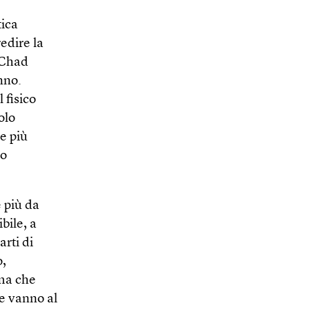
tica
edire la
 Chad
nno.
 fisico
olo
e più
no
e più da
bile, a
arti di
o,
rma che
he vanno al