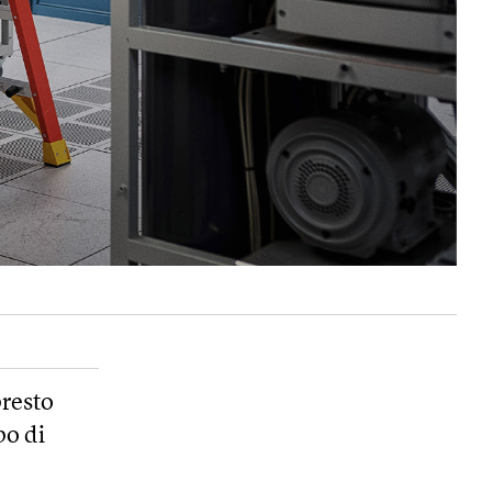
presto
po di