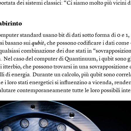
 portata dei sistemi classici: “Ci siamo molto più vicini d
labirinto
mputer standard usano bit di dati sotto forma di 0 e 1,
 si basano sui
qubit
, che possono codificare i dati come 
ualsiasi combinazione dei due stati in “sovrapposizio
. Nel caso del computer di Quantinuum, i qubit sono gli
di itterbio, che possono trovarsi in una sovrapposizione 
elli di energia. Durante un calcolo, più qubit sono correla
 i loro stati energetici si influenzino a vicenda, rende
alutare contemporaneamente tutte le loro possibili inte