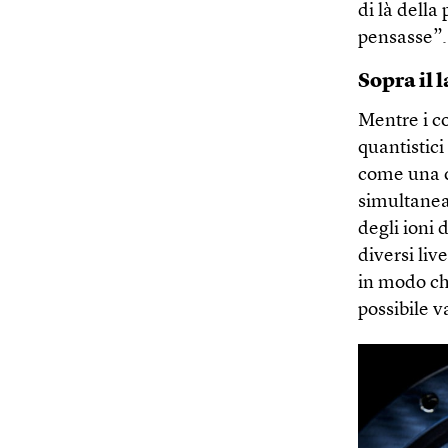
di là della
pensasse”.
Sopra il 
Mentre i co
quantistici
come una q
simultanea
degli ioni 
diversi liv
in modo che
possibile v