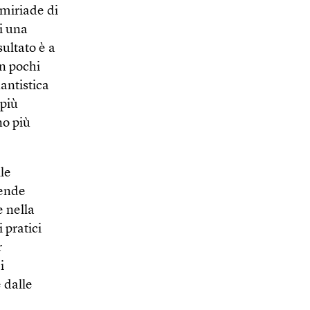
 miriade di
di una
sultato è a
in pochi
antistica
 più
no più
le
iende
e nella
 pratici
r
i
 dalle