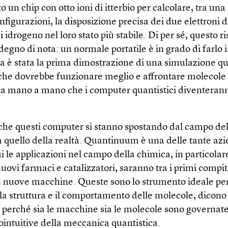
 un chip con otto ioni di itterbio per calcolare, tra una
onfigurazioni, la disposizione precisa dei due elettroni 
 idrogeno nel loro stato più stabile. Di per sé, questo ri
gno di nota: un normale portatile è in grado di farlo 
a è stata la prima dimostrazione di una simulazione qu
che dovrebbe funzionare meglio e affrontare molecole
a mano a mano che i computer quantistici diventeran
 che questi computer si stanno spostando dal campo del
 quello della realtà. Quantinuum è una delle tante az
 le applicazioni nel campo della chimica, in particolar
nuovi farmaci e catalizzatori, saranno tra i primi compiti
lle nuove macchine. Queste sono lo strumento ideale pe
la struttura e il comportamento delle molecole, dicono 
, perché sia le macchine sia le molecole sono governate
ointuitive della meccanica quantistica.