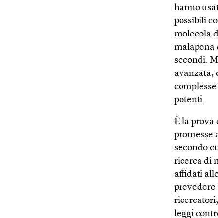
hanno usato
possibili c
molecola di
malapena de
secondi. M
avanzata, 
complesse 
potenti.
È la prova
promesse a
secondo cui
ricerca di 
affidati a
prevedere 
ricercatori
leggi contr