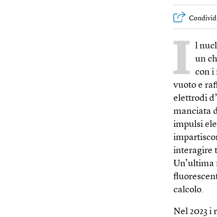
Condivid
I
l nuc
un ch
con i
vuoto e raf
elettrodi d
manciata di
impulsi ele
impartiscon
interagire 
Un’ultima r
fluorescent
calcolo.
Nel 2023 i 