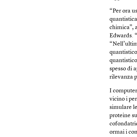
“Per ora u
quantistica
chimica”, 
Edwards. “M
“Nell’ultim
quantistico
quantistico
spesso di 
rilevanza p
I computer 
vicino i pe
simulare le
proteine su
cofondatri
ormai i com