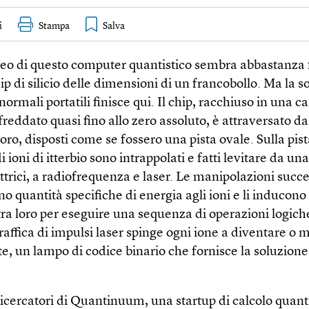
i
Stampa
leo di questo computer quantistico sembra abbastanza 
ip di silicio delle dimensioni di un francobollo. Ma la 
 normali portatili finisce qui. Il chip, racchiuso in una 
freddato quasi fino allo zero assoluto, è attraversato d
’oro, disposti come se fossero una pista ovale. Sulla pis
 ioni di itterbio sono intrappolati e fatti levitare da una
ttrici, a radiofrequenza e laser. Le manipolazioni succ
o quantità specifiche di energia agli ioni e li inducono
tra loro per eseguire una sequenza di operazioni logich
affica di impulsi laser spinge ogni ione a diventare o
e, un lampo di codice binario che fornisce la soluzione
ricercatori di Quantinuum, una startup di calcolo quanti