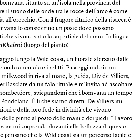
 bomvana situato su un’isola nella provincia del
e il suono delle onde tra le rocce dell’arco è come
 all’orecchio. Con il fragore ritmico della risacca è
bomvana lo considerino un posto dove possono
ti che vivono sotto la superficie del mare. In lingua
siKhaleni
(luogo del pianto).
iaggio lungo la Wild coast, un litorale sferzato dalle
 onde anomale e i relitti. Passeggiando in un
i milkwood in riva al mare, la guida, Div de Villiers,
eri lasciate da un falò rituale e m’invita ad ascoltare
o trombettiere, spiegandomi che i bomvana un tempo
 Pondoland. È lì che siamo diretti. De Villiers mi
zioni e della loro fede in divinità che vivono
delle pinne al posto delle mani e dei piedi. “Lavoro
cora mi sorprendo davanti alla bellezza di questo
 pensano che la Wild coast sia un percorso facile e