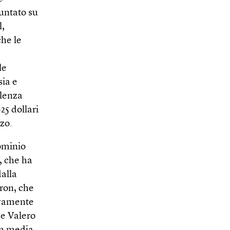
untato su
l,
he le
le
sia e
ulenza
25 dollari
rzo.
ominio
, che ha
dalla
vron, che
tivamente
me Valero