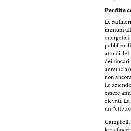
Perdite c
Le raffine
immuni alle
energetici.
pubblico di
attuali del
dei rincari
annunciare 
non ancora 
Le aziende
essere amp
elevati. La
un “effetto
Campbell, 
le raffiner