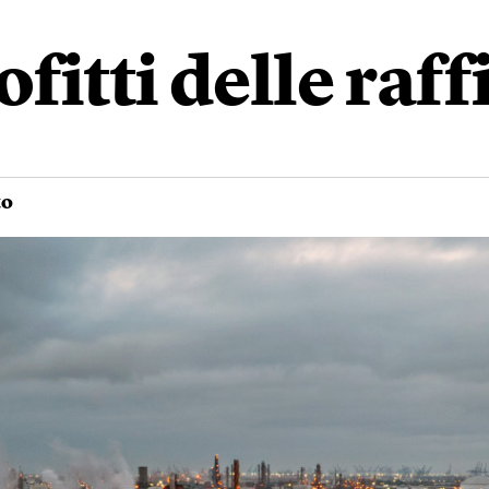
fitti delle raff
to