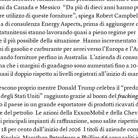
ni da Canada e Messico. “Da più di dieci anni hanno p
e utilizzo di queste forniture”, spiega Robert Campbel
da di consulenza Energy Aspects, prima di aggiungere c
statunitensi stanno lavorando quasi a pieno regime per
e il più possibile della situazione. Hanno incrementato 
i di gasolio e carburante per aerei verso l’Europa e l’A
iando forniture perfino in Australia. L’azienda di cons
ma che i margini di guadagno sono aumentati fino a 20-
uasi il doppio rispetto ai livelli registrati all’inizio di ma
 crescono proprio mentre Donald Trump celebra il “pred
degli Stati Uniti” raggiunto grazie al boom del
fracking
 il paese in un grande esportatore di prodotti ricavati 
e del petrolio. Le azioni della ExxonMobil e della Che
i principali impianti di raffinazione, sono salite rispet
l 18 per cento dall’inizio del 2026. I titoli di aziende co