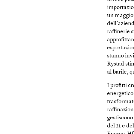
importazio
un maggior
dell’azien
raffinerie 
approfittar
esportazion
stanno inv
Rystad sti
al barile, q
I profitti
energetico 
trasformato
raffinazion
gestiscono 
del 21 e de