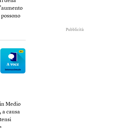
ri della
ll’aumento
é possono
Pubblicità
o in Medio
, a causa
tensi
e