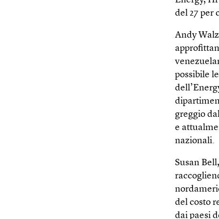
Energy, Hf 
del 27 per 
Andy Walz,
approfitta
venezuelan
possibile l
dell’Energy
dipartiment
greggio dal
e attualmen
nazionali.
Susan Bell,
raccogliend
nordameric
del costo r
dai paesi d