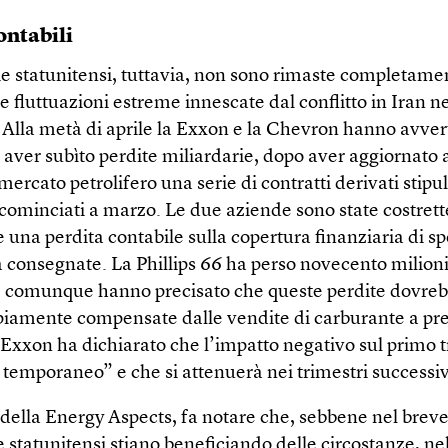
ontabili
rie statunitensi, tuttavia, non sono rimaste completame
 fluttuazioni estreme innescate dal conflitto in Iran n
 Alla metà di aprile la Exxon e la Chevron hanno avverti
 aver subìto perdite miliardarie, dopo aver aggiornato a
 mercato petrolifero una serie di contratti derivati stipu
 cominciati a marzo. Le due aziende sono state costrett
una perdita contabile sulla copertura finanziaria di sp
consegnate. La Phillips 66 ha perso novecento milioni 
 comunque hanno precisato che queste perdite dovre
iamente compensate dalle vendite di carburante a pre
 Exxon ha dichiarato che l’impatto negativo sul primo 
 temporaneo” e che si attenuerà nei trimestri successiv
della Energy Aspects, fa notare che, sebbene nel brev
ie statunitensi stiano beneficiando delle circostanze, ne