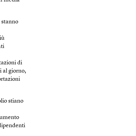
in media
i stanno
iù
ti
azioni di
 al giorno,
ortazioni
olio stiano
’aumento
 dipendenti