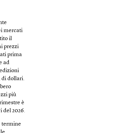
nte
ei mercati
to il
i prezzi
lati prima
e ad
edizioni
di dollari.
bbero
zzi più
trimestre è
i del 2026.
e termine
lle