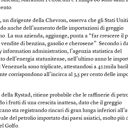
Sinclair, Marathon Petroleum e Phillips 66 sono saliti 
cento.
 un dirigente della Chevron, osserva che gli Stati Unit
ndo anche dell’aumento delle importazioni di greggio
o. La sua azienda, aggiunge, punta a “far crescere il p
e vendite di benzina, gasolio e cherosene”. Secondo i da
 information administration, l’agenzia statistica del
o dell’energia statunitense, nell’ultimo anno le import
 Venezuela sono triplicate, attestandosi a 412mila barili
te corrispondono all’incirca al 3,5 per cento delle imp
 della Rystad, ritiene probabile che le raffinerie di petr
o i frutti di una crescita inattesa, dato che il greggio
ano sta registrando rincari di gran lunga inferiori all
eale del petrolio importato dai paesi asiatici, molto più
el Golfo.