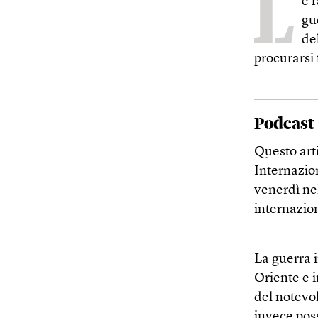
L
e r
gu
de
procurarsi
Podcast
Questo arti
Internazio
venerdì nel
internazio
La guerra i
Oriente e i
del notevol
invece pos