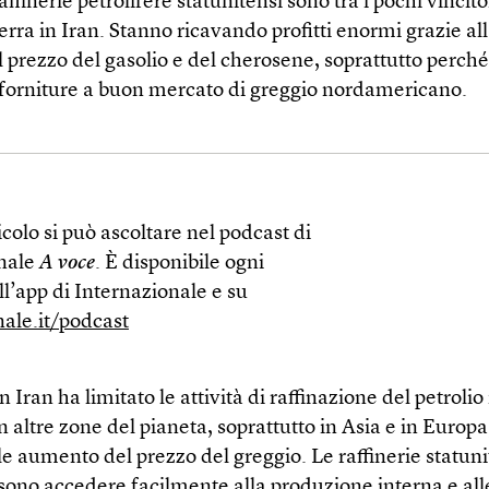
affinerie petrolifere statunitensi sono tra i pochi vincito
erra in Iran. Stanno ricavando profitti enormi grazie a
l prezzo del gasolio e del cherosene, soprattutto perch
 forniture a buon mercato di greggio nordamericano.
colo si può ascoltare nel podcast di
nale
A voce
. È disponibile ogni
l’app di Internazionale e su
nale.it/podcast
n Iran ha limitato le attività di raffinazione del petroli
n altre zone del pianeta, soprattutto in Asia e in Europa
e aumento del prezzo del greggio. Le raffinerie statuni
sono accedere facilmente alla produzione interna e all