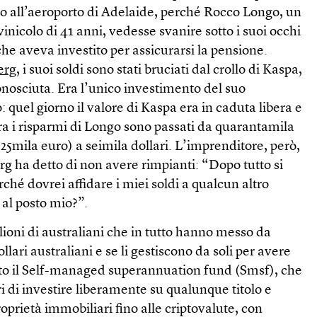
to all’aeroporto di Adelaide, perché Rocco Longo, un
inicolo di 41 anni, vedesse svanire sotto i suoi occhi
che aveva investito per assicurarsi la pensione.
erg
, i suoi soldi sono stati bruciati dal crollo di Kaspa,
nosciuta. Era l’unico investimento del suo
: quel giorno il valore di Kaspa era in caduta libera e
a i risparmi di Longo sono passati da quarantamila
a 25mila euro) a seimila dollari. L’imprenditore, però,
erg ha detto di non avere rimpianti: “Dopo tutto si
rché dovrei affidare i miei soldi a qualcun altro
 al posto mio?”.
lioni di australiani che in tutto hanno messo da
llari australiani e se li gestiscono da soli per avere
to il Self-managed superannuation fund (Smsf), che
i di investire liberamente su qualunque titolo e
roprietà immobiliari fino alle criptovalute, con