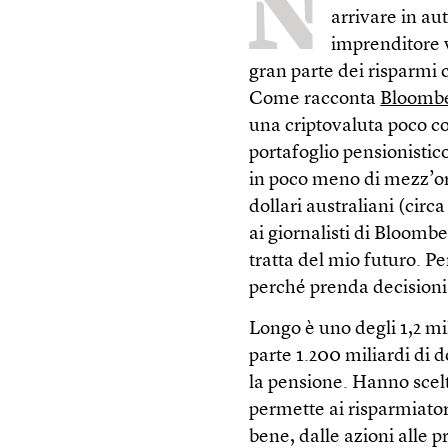
N
arrivare in au
imprenditore v
gran parte dei risparmi 
Come racconta
Bloomb
una criptovaluta poco co
portafoglio pensionistico
in poco meno di mezz’or
dollari australiani (circ
ai giornalisti di Bloomb
tratta del mio futuro. Pe
perché prenda decisioni
Longo è uno degli 1,2 mi
parte 1.200 miliardi di do
la pensione. Hanno scel
permette ai risparmiator
bene, dalle azioni alle p