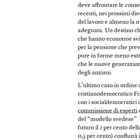
deve affrontare le cons
recenti, nei prossimi die
del lavoro e almeno la m
adeguata. Un destino che
che hanno economie svilu
per la pensione che pre
pure in forme meno estr
che le nuove generazioni
degli anziani.
L’ultimo caso in ordine 
cristianodemocratico Fr
con i socialdemocratici 
commissione di esperti
c
del “modello svedese”.
futuro il 2 per cento del
0,5 per cento) confluirà 