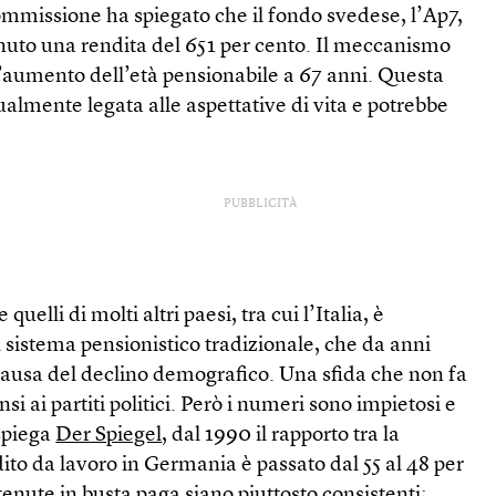
ommissione ha spiegato che il fondo svedese, l’Ap7,
enuto una rendita del 651 per cento. Il meccanismo
aumento dell’età pensionabile a 67 anni. Questa
ualmente legata alle aspettative di vita e potrebbe
PUBBLICITÀ
uelli di molti altri paesi, tra cui l’Italia, è
 sistema pensionistico tradizionale, che da anni
 a causa del declino demografico. Una sfida che non fa
 ai partiti politici. Però i numeri sono impietosi e
spiega
Der Spiegel
, dal 1990 il rapporto tra la
ito da lavoro in Germania è passato dal 55 al 48 per
tenute in busta paga siano piuttosto consistenti;