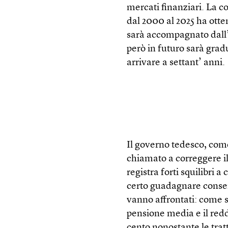
mercati finanziari. La c
dal 2000 al 2025 ha ott
sarà accompagnato dall’
però in futuro sarà grad
arrivare a settant’ anni.
Il governo tedesco, come q
chiamato a correggere il
registra forti squilibri
certo guadagnare consensi
vanno affrontati: come 
pensione media e il redd
cento nonostante le trat