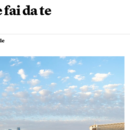
fai da te
le