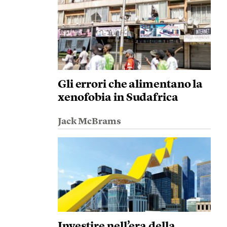
Gli errori che alimentano la
xenofobia in Sudafrica
Jack McBrams
Investire nell’era della