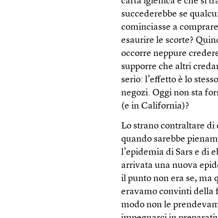
carta igienica e che si 
succederebbe se qualcuno
cominciasse a comprare 
esaurire le scorte? Qui
occorre neppure credere 
supporre che altri creda
serio: l’effetto è lo stes
negozi. Oggi non sta fo
(e in California)?
Lo strano contraltare di
quando sarebbe pienamen
l’epidemia di Sars e di 
arrivata una nuova epid
il punto non era se, ma
eravamo convinti della f
modo non le prendevamo 