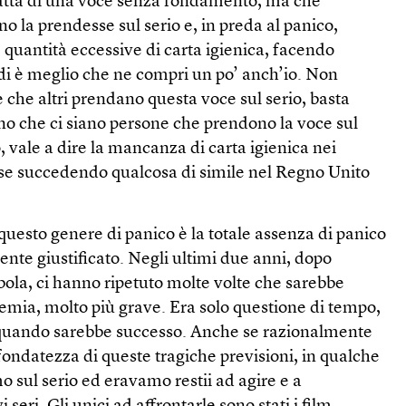
tratta di una voce senza fondamento, ma che
 la prendesse sul serio e, in preda al panico,
quantità eccessive di carta igienica, facendo
ndi è meglio che ne compri un po’ anch’io. Non
che altri prendano questa voce sul serio, basta
no che ci siano persone che prendono la voce sul
so, vale a dire la mancanza di carta igienica nei
rse succedendo qualcosa di simile nel Regno Unito
 questo genere di panico è la totale assenza di panico
te giustificato. Negli ultimi due anni, dopo
ebola, ci hanno ripetuto molte volte che sarebbe
emia, molto più grave. Era solo questione di tempo,
 quando sarebbe successo. Anche se razionalmente
ondatezza di queste tragiche previsioni, in qualche
sul serio ed eravamo restii ad agire e a