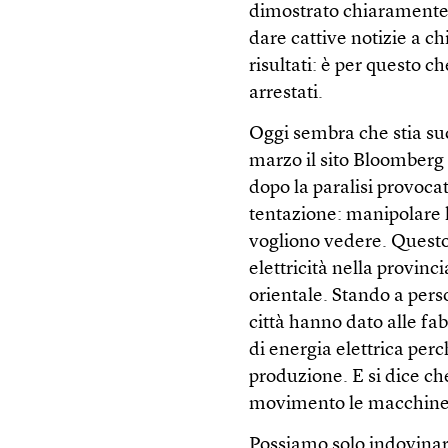
dimostrato chiaramente i 
dare cattive notizie a ch
risultati: è per questo c
arrestati.
Oggi sembra che stia su
marzo il sito Bloomberg 
dopo la paralisi provoca
tentazione: manipolare l
vogliono vedere. Questo
elettricità nella provinc
orientale. Stando a per
città hanno dato alle fa
di energia elettrica per
produzione. E si dice ch
movimento le macchine 
Possiamo solo indovinar