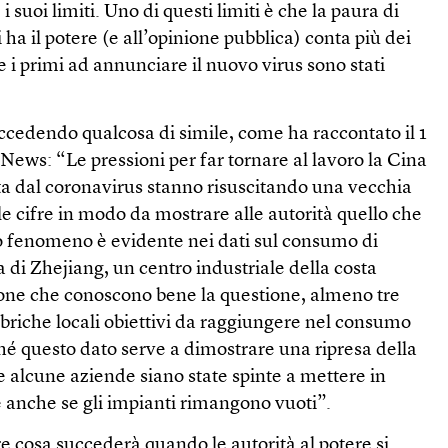
suoi limiti. Uno di questi limiti è che la paura di
i ha il potere (e all’opinione pubblica) conta più dei
he i primi ad annunciare il nuovo virus sono stati
ccedendo qualcosa di simile, come ha raccontato il 1
News: “Le pressioni per far tornare al lavoro la Cina
ta dal coronavirus stanno risuscitando una vecchia
e cifre in modo da mostrare alle autorità quello che
 fenomeno è evidente nei dati sul consumo di
ia di Zhejiang, un centro industriale della costa
sone che conoscono bene la questione, almeno tre
bbriche locali obiettivi da raggiungere nel consumo
ché questo dato serve a dimostrare una ripresa della
e alcune aziende siano state spinte a mettere in
anche se gli impianti rimangono vuoti”.
e cosa succederà quando le autorità al potere si