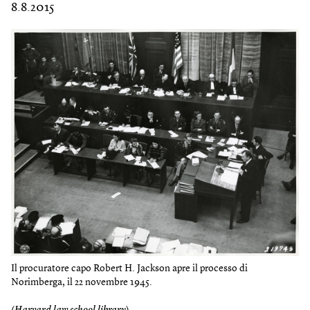
8.8.2015
Il procuratore capo Robert H. Jackson apre il processo di
Norimberga, il 22 novembre 1945.
(
Harvard law school library
)