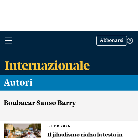
Abbonarsi
Autori
Boubacar Sanso Barry
5
FEB 2026
Il jihadismo rialza la testa in