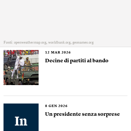
Fonti:
,
,
openweathermap.org
worldbank.org
geonames.org
12
MAR 2026
Decine di partiti al bando
8
GEN 2026
Un presidente senza sorprese