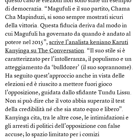
questo caso le elezioni non sono state un esempio
di democrazia. “Magufuli e il suo partito, Chama
Cha Mapinduzi, si sono sempre mostrati sicuri
della vittoria. Questa fiducia deriva dal modo in
cui Magufuli ha governato da quando è andato al
potere nel 2015”,
scrive l’analista keniano Karuti
Kanyinga su The Conversation
. “Il suo stile si è
caratterizzato per l’intolleranza, il populismo e un
atteggiamento da ‘bulldozer’ (il suo soprannome).
Ha seguito quest’approccio anche in vista delle
elezioni ed è riuscito a mettere fuori gioco
l’opposizione, guidata dallo sfidante Tundu Lissu.
Non si può dire che il voto abbia superato il test
della credibilità né che sia stato equo e libero”.
Kanyinga cita, tra le altre cose, le intimidazioni e
gli arresti di politici dell’opposizione con false
accuse; lo spazio limitato per i comizi