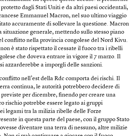
otetto dagli Stati Uniti e da altri paesi occidentali,
 francese Emmanuel Macron, nel suo ultimo viaggio
vitato accuramente di sollevare la questione. Macron
la situazione generale, mettendo sullo stesso piano
nel conflitto nella provincia congolese del Nord Kivu.
on è stato rispettato il cessate il fuoco tra i ribelli
golese che doveva entrare in vigore il 7 marzo. Il
i azzarderebbe a imporgli delle sanzioni.
conflitto nell’est della Rdc comporta dei rischi. Il
uerra continua, le autorità potrebbero decidere di
i, previste per dicembre, finendo per creare una
ro rischio potrebbe essere legato ai gruppi
 dei legami tra la milizia ribelle delle Forze
esente in questa parte del paese, con il gruppo Stato
dovesse diventare una terra di nessuno, altre milizie