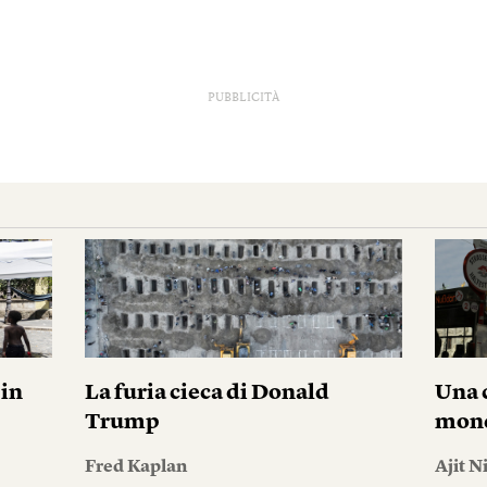
PUBBLICITÀ
pin
La furia cieca di Donald
Una c
Trump
mond
Fred Kaplan
Ajit N