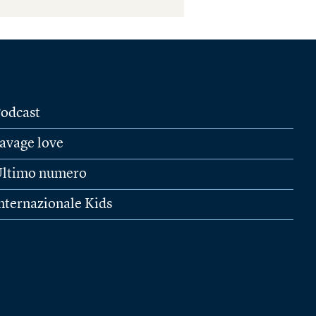
odcast
avage love
ltimo numero
nternazionale Kids