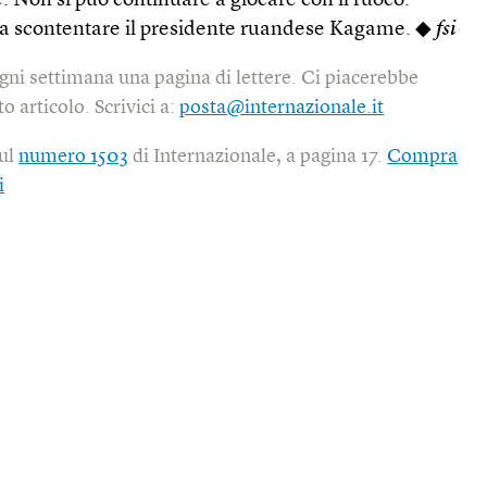
. Non si può continuare a giocare con il fuoco.
ca scontentare il presidente ruandese Kagame. ◆
fsi
gni settimana una pagina di lettere. Ci piacerebbe
o articolo. Scrivici a:
posta@internazionale.it
sul
numero 1503
di Internazionale, a pagina 17.
Compra
i