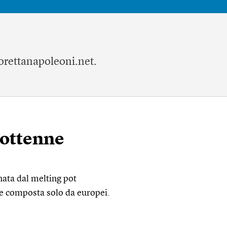
orettanapoleoni.net
.
ciottenne
nata dal melting pot
re composta solo da europei.