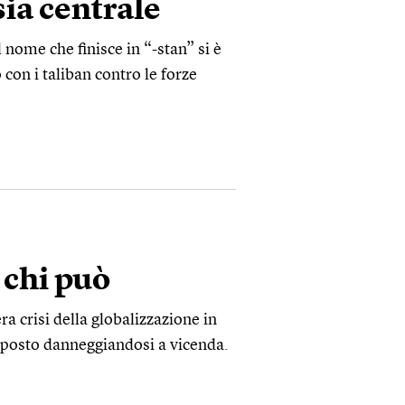
sia centrale
 nome che finisce in “-stan” si è
 con i taliban contro le forze
i chi può
era crisi della globalizzazione in
sposto danneggiandosi a vicenda.