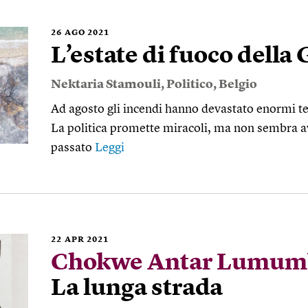
26
AGO 2021
L’estate di fuoco della 
Nektaria Stamouli
,
Politico
,
Belgio
Ad agosto gli incendi hanno devastato enormi terr
La politica promette miracoli, ma non sembra av
passato
Leggi
22
APR 2021
Chokwe Antar Lumum
La lunga strada