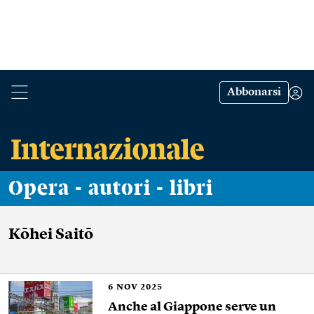
Abbonarsi
Opera - autori - libri
Kōhei Saitō
6
NOV 2025
Anche al Giappone serve un