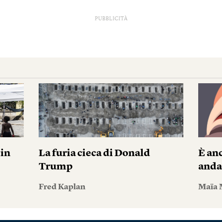
PUBBLICITÀ
pin
La furia cieca di Donald
È anc
Trump
andar
Fred Kaplan
Maïa 