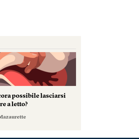
ora possibile lasciarsi
e a letto?
Mazaurette