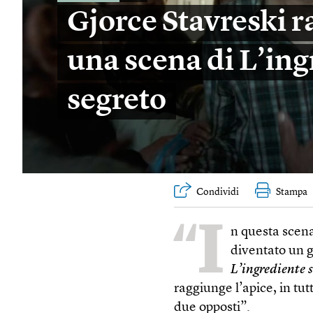
Gjorce Stavreski 
una scena di L’in
segreto
Condividi
Stampa
“I
n questa scen
diventato un g
L’ingrediente 
raggiunge l’apice, in tutt
due opposti”.