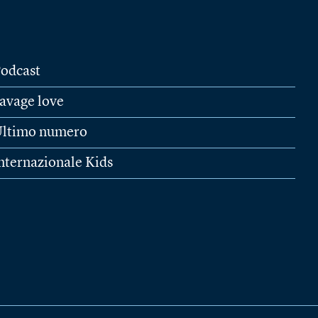
odcast
avage love
ltimo numero
nternazionale Kids