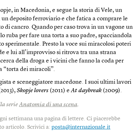
kopje, in Macedonia, e segue la storia di Vele, un
un deposito ferroviario e che fatica a comprare le
o di cancro. Quando per caso trova in un vagone un
lo ruba per fare una torta a suo padre, spacciandola
 sperimentale. Presto la voce sui miracolosi poteri
de e lui all’improvviso si ritrova tra una strana
icerca della droga e i vicini che fanno la coda per
a “torta dei miracoli”.
gista e sceneggiatore macedone. I suoi ultimi lavori
(2013),
Skopje lovers
(2011) e
At daybreak
(2009).
lla serie
Anatomia di una scena
.
gni settimana una pagina di lettere. Ci piacerebbe
o articolo. Scrivici a:
posta@internazionale.it