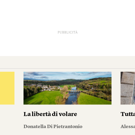
PUBBLICITÀ
La libertà di volare
Tutta
Donatella Di Pietrantonio
Aless