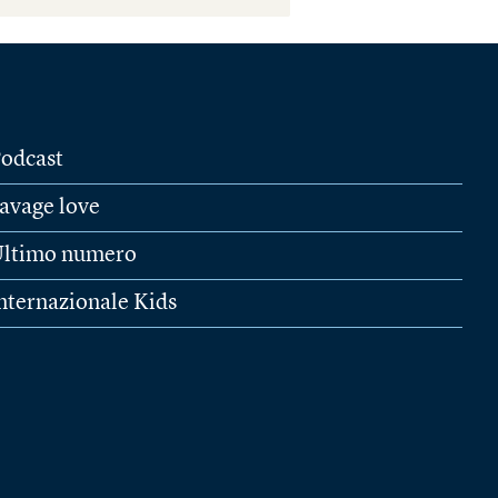
odcast
avage love
ltimo numero
nternazionale Kids