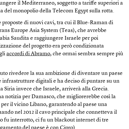
giungere il Mediterraneo, soggetto a tariffe superiori a
a del monopolio della Telecom Egypt sulla rotta.
e proposte di nuovi cavi, tra cui il Blue-Raman di
 Trans Europe Asia System (Teas), che avrebbe
abia Saudita e raggiungere Israele per poi
lizzazione del progetto era però condizionata
gli
accordi di Abramo
, che ormai sembra sempre più
uto rivedere la sua ambizione di diventare un paese
le infrastrutture digitali e ha deciso di puntare su un
 Siria invece che Israele, arriverà alla Grecia.
a notizia per Damasco, che migliorerebbe così la
e per il vicino Libano, garantendo al paese una
uando nel 2012 il cavo principale che connetteva il
o fu interrotto, ci fu un blackout internet di tre
llegamento del paese è con Cipro).