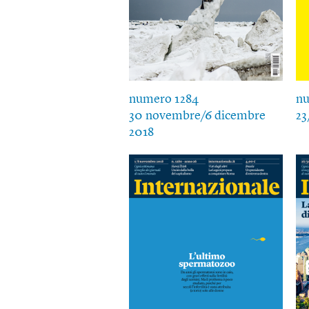
numero 1284
nu
30 novembre/6 dicembre
23
2018