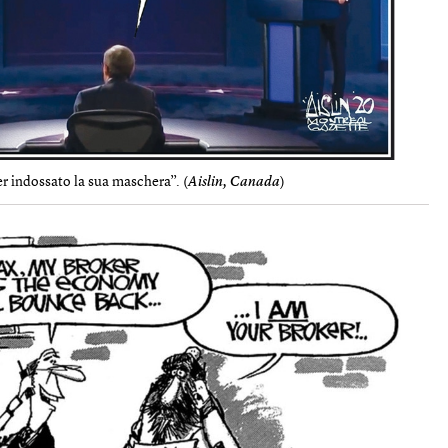
er indossato la sua maschera”. (
Aislin, Canada
)