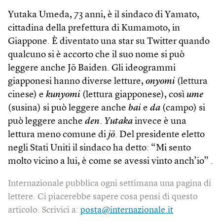
Yutaka Umeda, 73 anni, è il sindaco di Yamato,
cittadina della prefettura di Kumamoto, in
Giappone. È diventato una star su Twitter quando
qualcuno si è accorto che il suo nome si può
leggere anche Jō Baiden. Gli ideogrammi
giapponesi hanno diverse letture,
onyomi
(lettura
cinese) e
kunyomi
(lettura giapponese), così
ume
(susina) si può leggere anche
bai
e
da
(campo) si
può leggere anche
den
.
Yutaka
invece è una
lettura meno comune di
jō
. Del presidente eletto
negli Stati Uniti il sindaco ha detto: “Mi sento
molto vicino a lui, è come se avessi vinto anch’io” .
Internazionale pubblica ogni settimana una pagina di
lettere. Ci piacerebbe sapere cosa pensi di questo
articolo. Scrivici a:
posta@internazionale.it