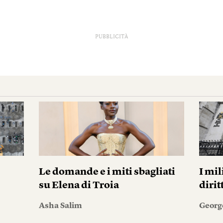
PUBBLICITÀ
Le domande e i miti sbagliati
I mil
su Elena di Troia
diri
Asha Salim
Georg