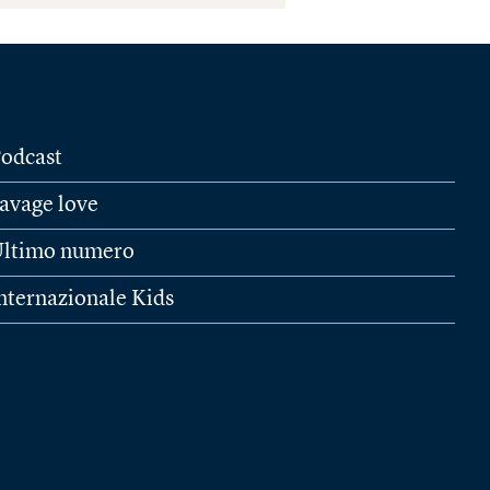
odcast
avage love
ltimo numero
nternazionale Kids