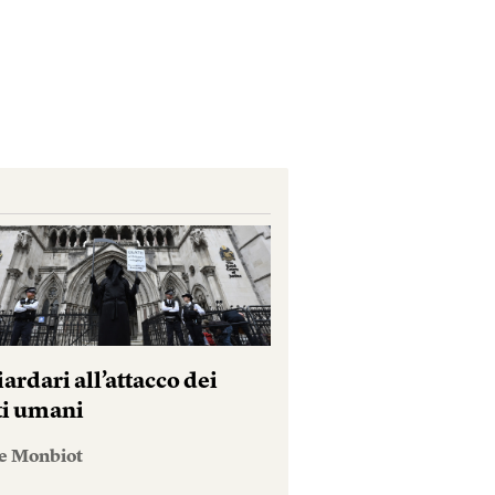
iardari all’attacco dei
tti umani
e Monbiot