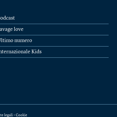
odcast
avage love
ltimo numero
nternazionale Kids
te legali
•
Cookie