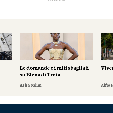
i
Le domande e i miti sbagliati
Vive
su Elena di Troia
Asha Salim
Alfie