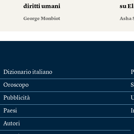
diritti umani
su El
George Monbiot
Asha 
Dizionario italiano
P
Oroscopo
S
Pubblicità
U
Paesi
I
Autori