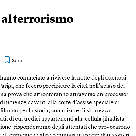
 al terrorismo
 hanno cominciato a rivivere la notte degli attentati
rigi, che fecero precipitare la città nell’abisso del
una prova che affronteranno attraverso un processo:
i udienze davanti alla corte d’assise speciale di
filmato per la storia, con misure di sicurezza
ti, di cui tredici appartenenti alla cellula jihadista
zione, risponderanno degli attentati che provocarono
 il ferimento di altre centinaia in tre ore di massacri