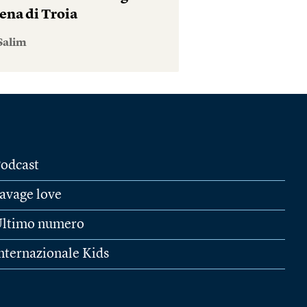
ena di Troia
Salim
odcast
avage love
ltimo numero
nternazionale Kids