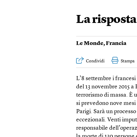
La risposta
Le Monde
,
Francia
Condividi
Stampa
L’8 settembre i francesi
del 13 novembre 2015 a Pa
terrorismo di massa. È 
si prevedono nove mesi d
Parigi. Sarà un processo 
eccezionali. Venti imputa
responsabile dell’opera
la morte di 130 persone e