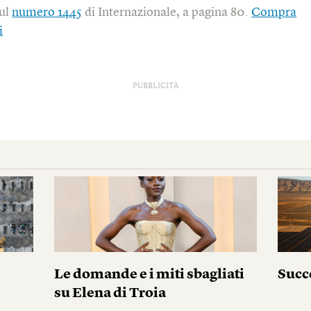
sul
numero 1445
di Internazionale, a pagina 80.
Compra
i
PUBBLICITÀ
Le domande e i miti sbagliati
Succ
su Elena di Troia