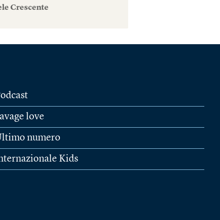
ele Crescente
odcast
avage love
ltimo numero
nternazionale Kids