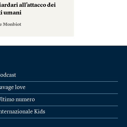
iardari all’attacco dei
tti umani
e Monbiot
odcast
avage love
ltimo numero
nternazionale Kids