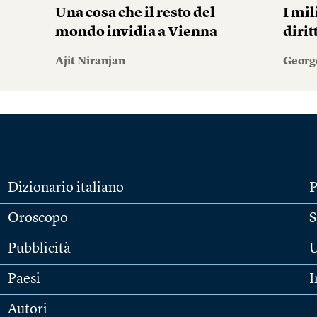
Una cosa che il resto del
I mil
mondo invidia a Vienna
diri
Ajit Niranjan
Georg
Dizionario italiano
P
Oroscopo
S
Pubblicità
U
Paesi
I
Autori