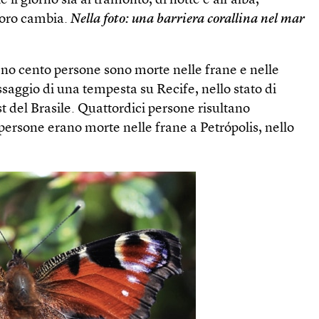
te il giorno sia al tramonto, di notte e all’alba,
noro cambia.
Nella foto: una barriera corallina nel mar
o
o cento persone sono morte nelle frane e nelle
ssaggio di una tempesta su Recife, nello stato di
 del Brasile. Quattordici persone risultano
 persone erano morte nelle frane a Petrópolis, nello