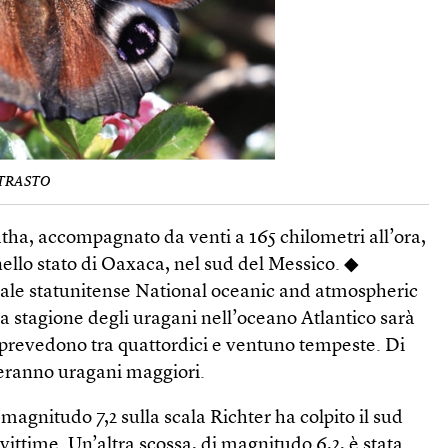
NTRASTO
ha, accompagnato da venti a 165 chilometri all’ora,
nello stato di Oaxaca, nel sud del Messico. ◆
ale statunitense National oceanic and atmospheric
a stagione degli uragani nell’oceano Atlantico sarà
Si prevedono tra quattordici e ventuno tempeste. Di
teranno uragani maggiori.
magnitudo 7,2 sulla scala Richter ha colpito il sud
vittime. Un’altra scossa, di magnitudo 6,2, è stata