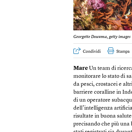
Georgette Douwma, getty images
Condividi
Stampa
Mare
Un team di ricerc
monitorare lo stato di s
da pesci, crostacei e alt
barriere coralline in In
di un operatore subacque
dell’intelligenza artific
risultate in buona salute
precisando che più una b