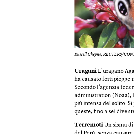
Russell Cheyne, REUTERS/CO
Uragani
L’uragano Agat
ha causato forti piogge 
Secondo l’agenzia feder
administration (Noaa), l
più intensa del solito. 
queste, fino a sei diven
Terremoti
Un sisma di 
del Perù, senza causare 