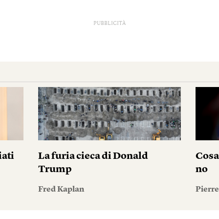
PUBBLICITÀ
iati
La furia cieca di Donald
Cosa
Trump
no
Fred Kaplan
Pierr