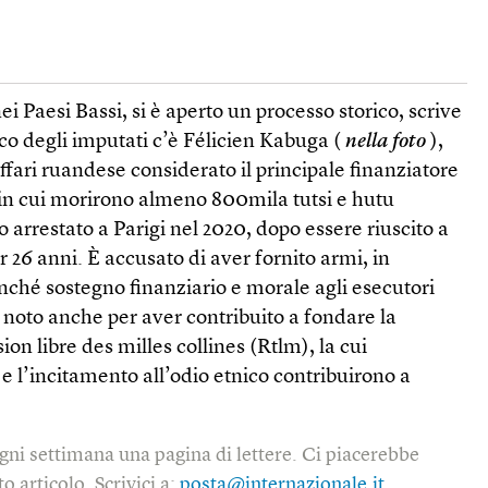
nei Paesi Bassi, si è aperto un processo storico, scrive
nco degli imputati c’è Félicien Kabuga (
nella foto
),
fari ruandese considerato il principale finanziatore
 in cui morirono almeno 800mila tutsi e hutu
 arrestato a Parigi nel 2020, dopo essere riuscito a
er 26 anni. È accusato di aver fornito armi, in
nché sostegno finanziario e morale agli esecutori
 noto anche per aver contribuito a fondare la
on libre des milles collines (Rtlm), la cui
 l’incitamento all’odio etnico contribuirono a
gni settimana una pagina di lettere. Ci piacerebbe
o articolo. Scrivici a:
posta@internazionale.it