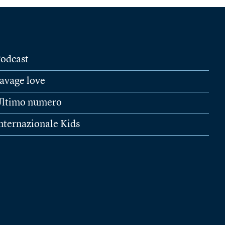
odcast
avage love
ltimo numero
nternazionale Kids