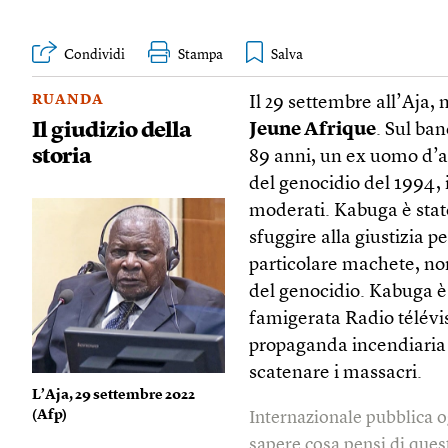
Condividi
Stampa
RUANDA
Il 29 settembre all’Aja, 
Il giudizio della
Jeune Afrique
. Sul ba
storia
89 anni, un ex uomo d’af
del genocidio del 1994,
moderati. Kabuga è stato
sfuggire alla giustizia p
particolare machete, no
del genocidio. Kabuga è
famigerata Radio télévisi
propaganda incendiaria e
scatenare i massacri.
L’Aja, 29 settembre 2022
(
Afp
)
Internazionale pubblica o
sapere cosa pensi di quest