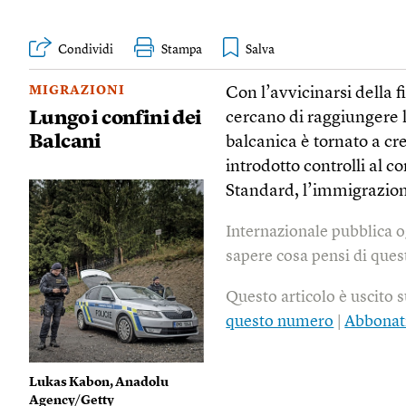
Condividi
Stampa
MIGRAZIONI
Con l’avvicinarsi della 
Lungo i confini dei
cercano di raggiungere l
Balcani
balcanica è tornato a c
introdotto controlli al 
Standard, l’immigrazion
Internazionale pubblica o
sapere cosa pensi di quest
Questo articolo è uscito 
questo numero
|
Abbonat
Lukas Kabon, Anadolu
Agency/Getty