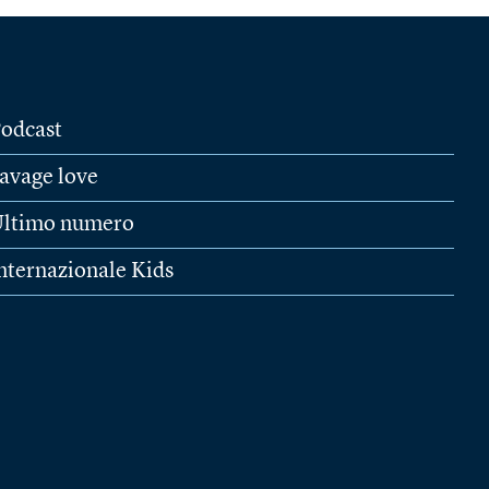
odcast
avage love
ltimo numero
nternazionale Kids