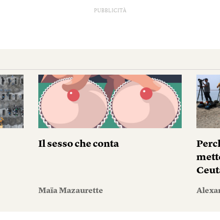
PUBBLICITÀ
Il sesso che conta
Perc
mett
Ceut
Maïa Mazaurette
Alexa