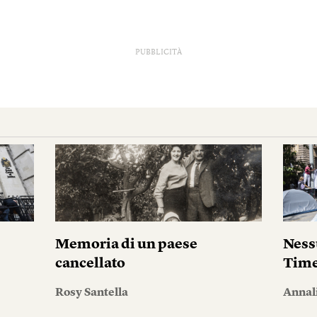
PUBBLICITÀ
i
Memoria di un paese
Ness
cancellato
Tim
Rosy Santella
Annal