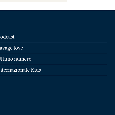
odcast
avage love
ltimo numero
nternazionale Kids