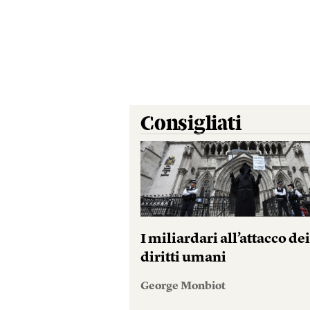
Consigliati
I miliardari all’attacco de
diritti umani
George Monbiot