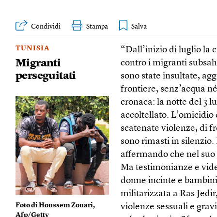
Condividi
Stampa
TUNISIA
“Dall’inizio di luglio la 
Migranti
contro i migranti subsaha
perseguitati
sono state insultate, agg
frontiere, senz’acqua né
cronaca: la notte del 3 l
accoltellato. L’omicidio 
scatenate violenze, di fr
sono rimasti in silenzio.
affermando che nel suo
Ma testimonianze e vid
donne incinte e bambini
militarizzata a Ras Jedir
Foto di Houssem Zouari,
violenze sessuali e grav
Afp/Getty