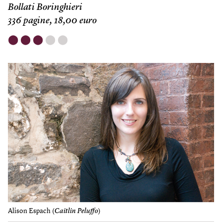
Bollati Boringhieri
336 pagine, 18,00 euro
⬤
⬤
⬤
⬤
⬤
Alison Espach (
Caitlin Peluffo
)