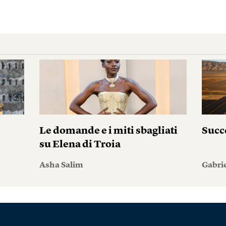
Le domande e i miti sbagliati
Succ
su Elena di Troia
Asha Salim
Gabri