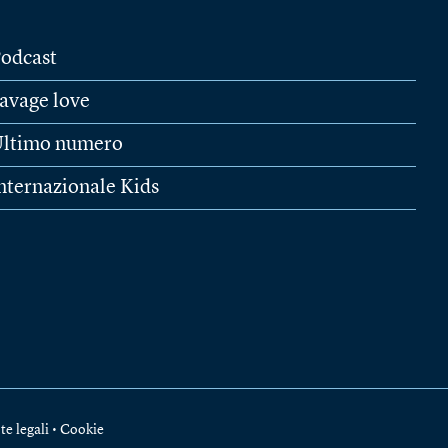
odcast
avage love
ltimo numero
nternazionale Kids
te legali
•
Cookie