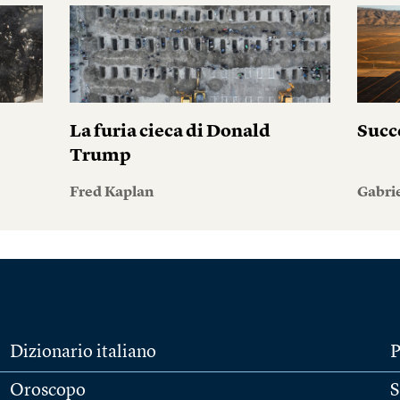
La furia cieca di Donald
Succ
Trump
Fred Kaplan
Gabri
Dizionario italiano
P
Oroscopo
S