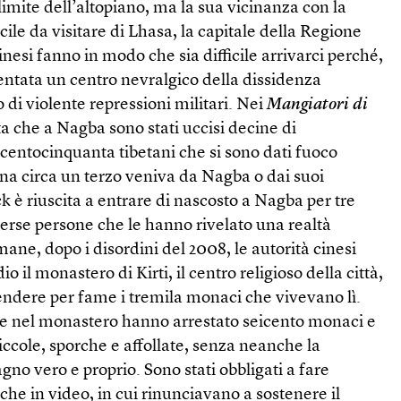
limite dell’altopiano, ma la sua vicinanza con la
ile da visitare di Lhasa, la capitale della Regione
nesi fanno in modo che sia difficile arrivarci perché,
ventata un centro nevralgico della dissidenza
o di violente repressioni militari. Nei
Mangiatori di
 che a Nagba sono stati uccisi decine di
 centocinquanta tibetani che si sono dati fuoco
na circa un terzo veniva da Nagba o dai suoi
 è riuscita a entrare di nascosto a Nagba per tre
verse persone che le hanno rivelato una realtà
mane, dopo i disordini del 2008, le autorità cinesi
 il monastero di Kirti, il centro religioso della città,
rrendere per fame i tremila monaci che vivevano lì.
ne nel monastero hanno arrestato seicento monaci e
piccole, sporche e affollate, senza neanche la
agno vero e proprio. Sono stati obbligati a fare
che in video, in cui rinunciavano a sostenere il