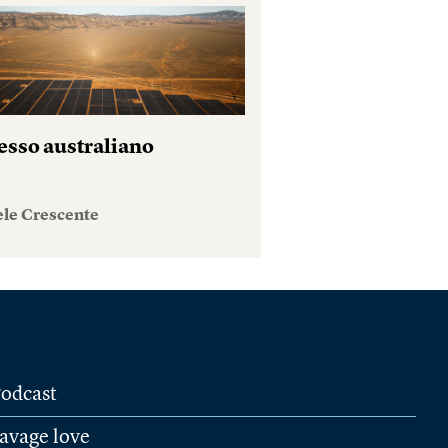
esso australiano
ele Crescente
odcast
avage love