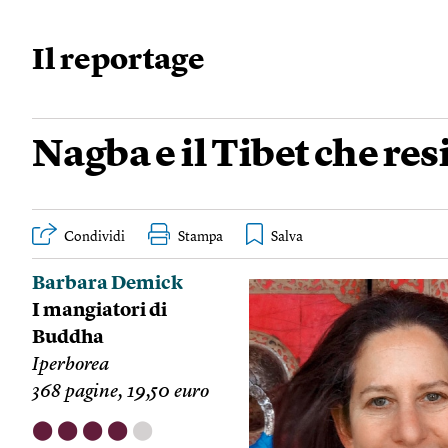
Il reportage
Nagba e il Tibet che res
Condividi
Stampa
Barbara Demick
I mangiatori di
Buddha
Iperborea
368 pagine, 19,50 euro
⬤
⬤
⬤
⬤
⬤