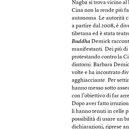
Nagba si trova vicino al 
Cina non la rende più fac
autonoma. Le autorità ci
a partire dal 2008, è di
tibetana ed è stata teatr
Buddha
Demick racconta
manifestanti. Dei più di
protestando contro la Ci
dintorni. Barbara Demick
volte e ha incontrato di
agghiacciante. Per setti
hanno messo sotto assedio
con l’obiettivo di far a
Dopo aver fatto irruzio
li hanno tenuti in celle 
possibilità di usare un b
dichiarazioni, riprese an