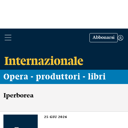
Abbonarsi
Opera - produttori - libri
Iperborea
25
GIU 2026