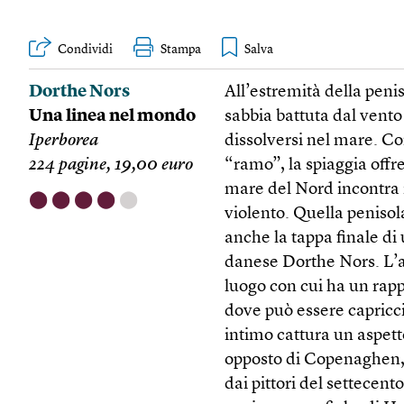
Condividi
Stampa
Dorthe Nors
All’estremità della penis
Una linea nel mondo
sabbia battuta dal vento 
Iperborea
dissolversi nel mare. C
224 pagine, 19,00 euro
“ramo”, la spiaggia offre
mare del Nord incontra i
⬤
⬤
⬤
⬤
⬤
violento. Quella peniso
anche la tappa finale di 
danese Dorthe Nors. L’au
luogo con cui ha un rap
dove può essere capricc
intimo cattura un aspet
opposto di Copenaghen, 
dai pittori del settecent