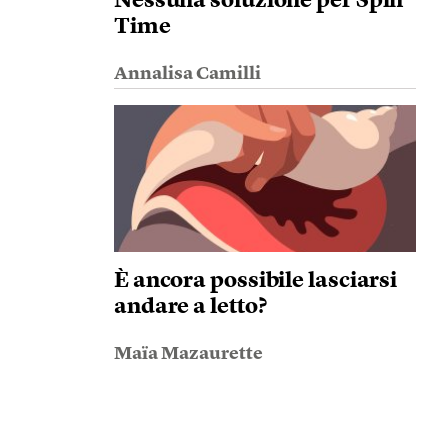
Nessuna soluzione per Spin
Time
Annalisa Camilli
È ancora possibile lasciarsi
andare a letto?
Maïa Mazaurette