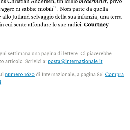
ns Christian Andersen, un idillio
biedermeier
, privo
lvagge
e di sabbie mobili” . Nors parte da quella
llo Jutland selvaggio della sua infanzia, una terra
in cui sente affondare le sue radici.
Courtney
gni settimana una pagina di lettere. Ci piacerebbe
o articolo. Scrivici a:
posta@internazionale.it
sul
numero 1620
di Internazionale, a pagina 86.
Compra
i