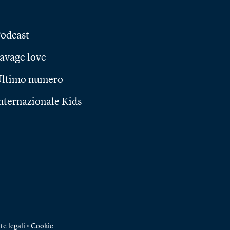
odcast
avage love
ltimo numero
nternazionale Kids
te legali
•
Cookie