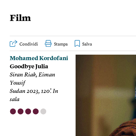
Film
Condividi
Stampa
Mohamed Kordofani
Goodbye Julia
Siran Riak, Eiman
Yousif
Sudan 2023, 120’. In
sala
⬤
⬤
⬤
⬤
⬤