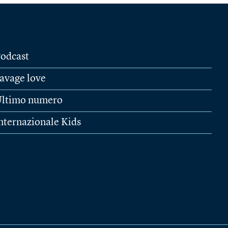
odcast
avage love
ltimo numero
nternazionale Kids