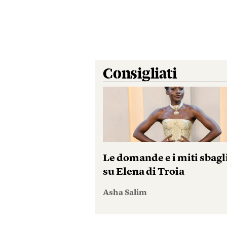
Consigliati
Le domande e i miti sbagl
su Elena di Troia
Asha Salim