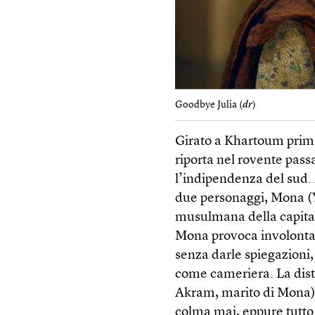
Goodbye Julia (
dr
)
Girato a Khartoum prima
riporta nel rovente pass
l’indipendenza del sud. 
due personaggi, Mona (Yo
musulmana della capitale
Mona provoca involontar
senza darle spiegazioni, 
come cameriera. La dista
Akram, marito di Mona),
colma mai, eppure tutto 