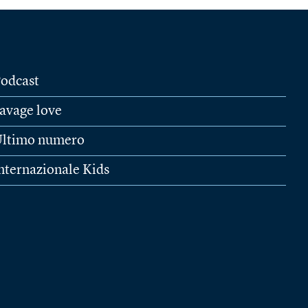
odcast
avage love
ltimo numero
nternazionale Kids