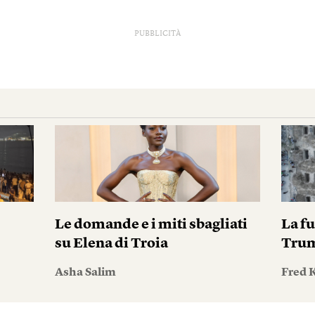
PUBBLICITÀ
Le domande e i miti sbagliati
La fu
su Elena di Troia
Tru
Asha Salim
Fred 