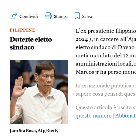
Condividi
Stampa
FILIPPINE
L’ex presidente filippin
Duterte eletto
2024
), in carcere all’Aj
sindaco
eletto sindaco di Davao C
metà mandato del 12 mag
amministrazioni locali, 
Marcos jr ha perso meno 
Internazionale pubblica o
sapere cosa pensi di quest
Questo articolo è uscito 
questo numero
|
Abbonat
Jam Sta Rosa, Afp/Getty