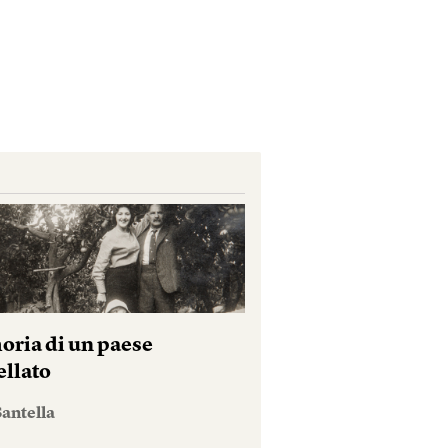
ria di un paese
ellato
antella