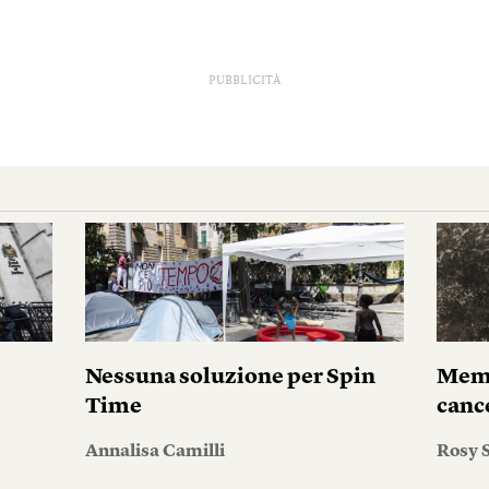
PUBBLICITÀ
i
Nessuna soluzione per Spin
Memo
Time
canc
Annalisa Camilli
Rosy S