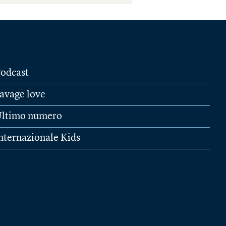
odcast
avage love
ltimo numero
nternazionale Kids