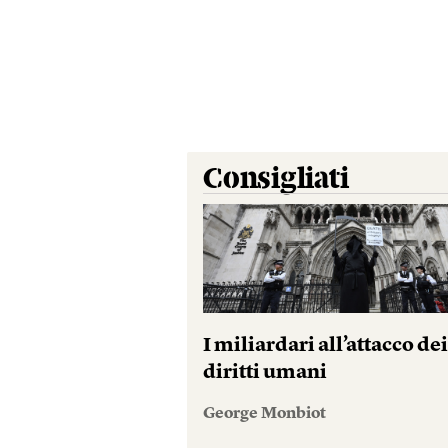
Consigliati
I miliardari all’attacco de
diritti umani
George Monbiot