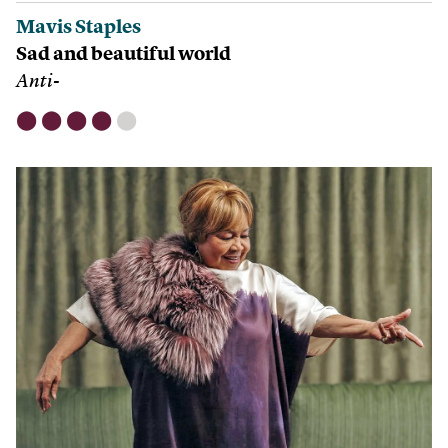
Mavis Staples
Sad and beautiful world
Anti-
⬤
⬤
⬤
⬤
⬤