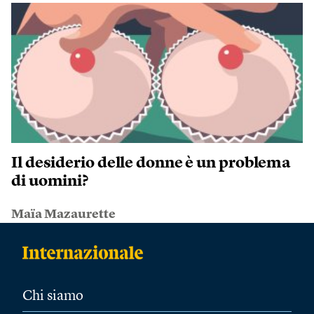
Il desiderio delle donne è un problema
di uomini?
Maïa Mazaurette
Chi siamo