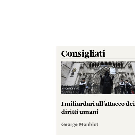
Consigliati
I miliardari all’attacco de
diritti umani
George Monbiot