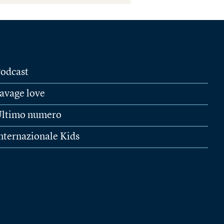
odcast
avage love
ltimo numero
nternazionale Kids