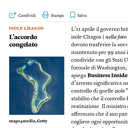
Condividi
Stampa
ISOLE CHAGOS
L’11 aprile il governo br
L’accordo
isole Chagos (
nella foto
congelato
dovuto trasferire la sov
mantenuto per 99 anni il
condivide con gli Stati 
formale di Washington,
spiega
Business Inside
d’arresto significativa 
controllo di quelle isole
stabilito che il controll
restituzione. Il minist
affermato che il suo pae
maps4media, Getty
cogliere ogni opportunit