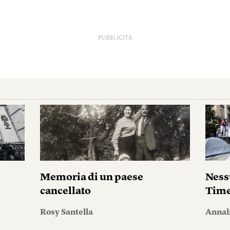
PUBBLICITÀ
i
Memoria di un paese
Ness
cancellato
Tim
Rosy Santella
Annal